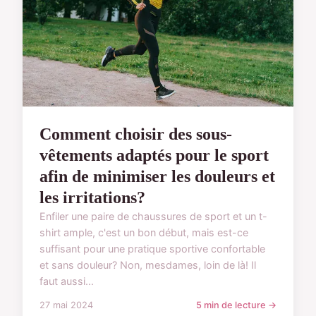
Comment choisir des sous-
vêtements adaptés pour le sport
afin de minimiser les douleurs et
les irritations?
Enfiler une paire de chaussures de sport et un t-
shirt ample, c'est un bon début, mais est-ce
suffisant pour une pratique sportive confortable
et sans douleur? Non, mesdames, loin de là! Il
faut aussi...
27 mai 2024
5 min de lecture →