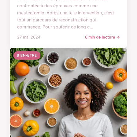
confrontée à des épreuves comme une
mastectomie. Après une telle intervention, c'est
tout un parcours de reconstruction qui
commence. Pour soutenir ce long c...
27 mai 2024
6 min de lecture →
BIEN-ETRE