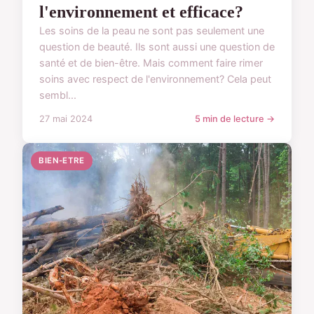
l'environnement et efficace?
Les soins de la peau ne sont pas seulement une
question de beauté. Ils sont aussi une question de
santé et de bien-être. Mais comment faire rimer
soins avec respect de l'environnement? Cela peut
sembl...
27 mai 2024
5 min de lecture →
BIEN-ETRE