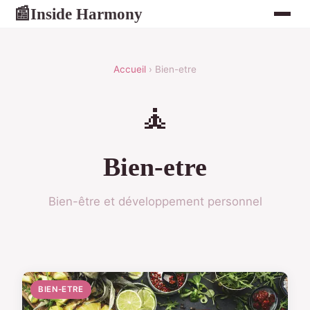
Inside Harmony
📰
Accueil
› Bien-etre
🧘
Bien-etre
Bien-être et développement personnel
BIEN-ETRE