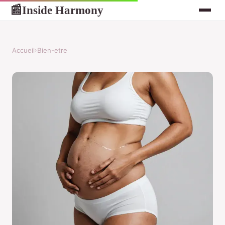
Inside Harmony
📰
Accueil
›
Bien-etre