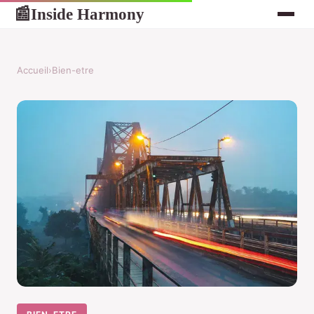
Inside Harmony
📰
Accueil
›
Bien-etre