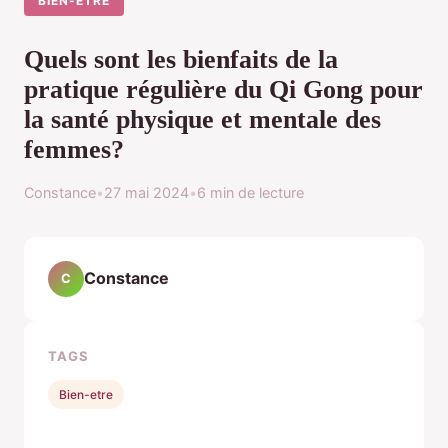
BIEN-ETRE
Quels sont les bienfaits de la
pratique régulière du Qi Gong pour
la santé physique et mentale des
femmes?
Constance
•
27 mai 2024
•
6 min de lecture
Constance
C
TAGS
Bien-etre