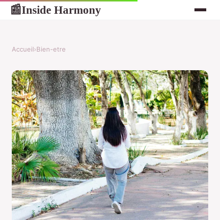
Inside Harmony
📰
Accueil
›
Bien-etre