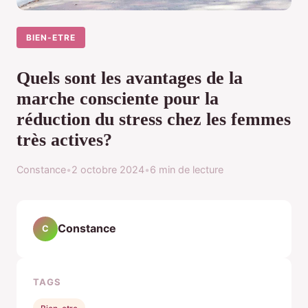
BIEN-ETRE
Quels sont les avantages de la
marche consciente pour la
réduction du stress chez les femmes
très actives?
Constance
•
2 octobre 2024
•
6 min de lecture
Constance
C
TAGS