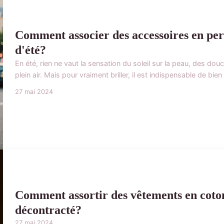
Comment associer des accessoires en perl
d'été?
En été, rien ne vaut la sensation du soleil sur la peau, des douc
plein air. Mais pour vraiment briller, il est indispensable de bien
27 mai 2024
Comment assortir des vêtements en coto
décontracté?
27 mai 2024