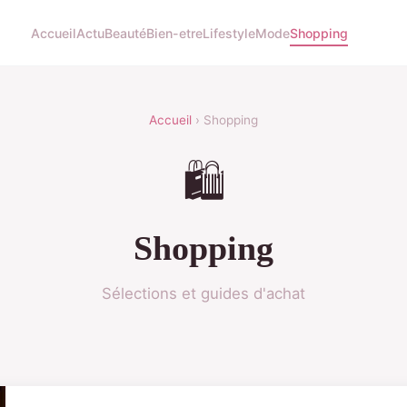
Accueil
Actu
Beauté
Bien-etre
Lifestyle
Mode
Shopping
Accueil
› Shopping
🛍️
Shopping
Sélections et guides d'achat