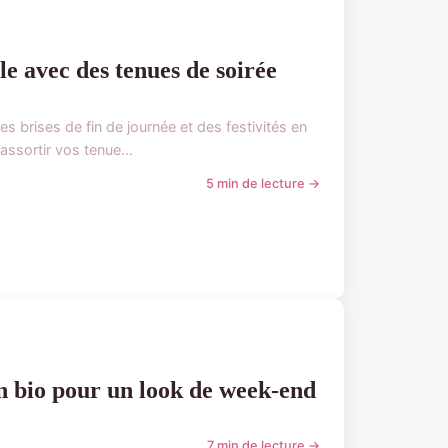
e avec des tenues de soirée
es brises de fin de journée et des festivités en
 assortir vos tenue...
5 min de lecture →
n bio pour un look de week-end
7 min de lecture →