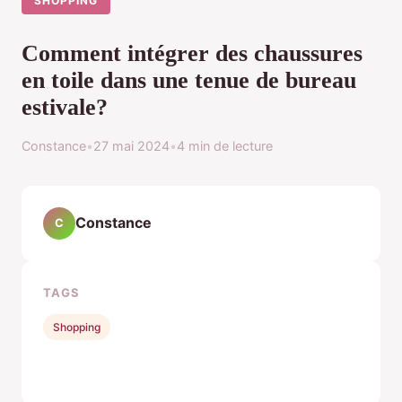
SHOPPING
Comment intégrer des chaussures
en toile dans une tenue de bureau
estivale?
Constance
•
27 mai 2024
•
4 min de lecture
Constance
C
TAGS
Shopping