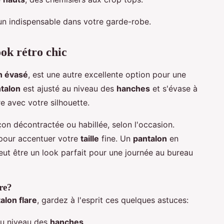
un indispensable dans votre garde-robe.
ook rétro chic
n évasé
, est une autre excellente option pour une
talon
est ajusté au niveau des
hanches
et s'évase à
re avec votre silhouette.
on décontractée ou habillée, selon l'occasion.
pour accentuer votre
taille
fine. Un
pantalon
en
ut être un look parfait pour une journée au bureau
re?
alon flare
, gardez à l'esprit ces quelques astuces:
au niveau des
hanches
.