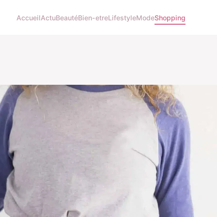
Accueil
Actu
Beauté
Bien-etre
Lifestyle
Mode
Shopping