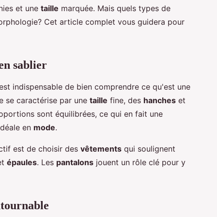
nies et une
taille
marquée. Mais quels types de
orphologie? Cet article complet vous guidera pour
n sablier
l est indispensable de bien comprendre ce qu'est une
e se caractérise par une
taille
fine, des
hanches
et
oportions sont équilibrées, ce qui en fait une
idéale en
mode
.
tif est de choisir des
vêtements
qui soulignent
et
épaules
. Les
pantalons
jouent un rôle clé pour y
ontournable