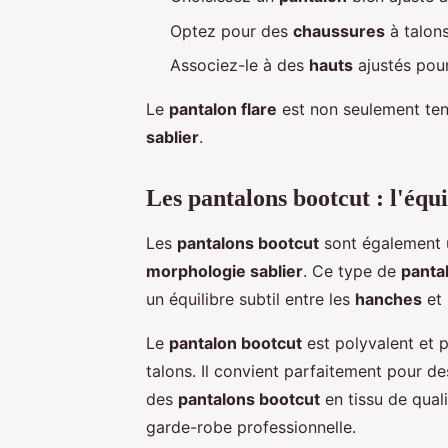
Optez pour des
chaussures
à talons
Associez-le à des
hauts
ajustés pour
Le
pantalon flare
est non seulement ten
sablier
.
Les pantalons bootcut : l'équi
Les
pantalons bootcut
sont également u
morphologie sablier
. Ce type de
panta
un équilibre subtil entre les
hanches
et 
Le
pantalon bootcut
est polyvalent et 
talons. Il convient parfaitement pour d
des
pantalons bootcut
en tissu de qual
garde-robe professionnelle.