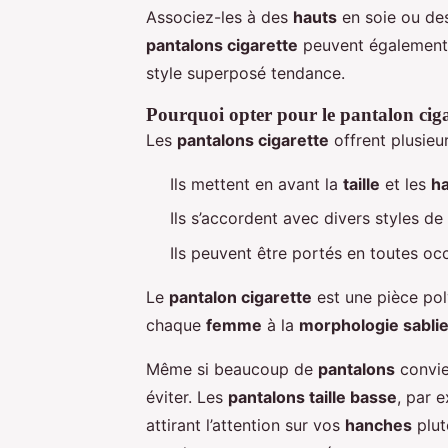
Associez-les à des
hauts
en soie ou des
pantalons cigarette
peuvent également
style superposé tendance.
Pourquoi opter pour le pantalon ciga
Les
pantalons cigarette
offrent plusie
Ils mettent en avant la
taille
et les
h
Ils s’accordent avec divers styles de
Ils peuvent être portés en toutes oc
Le
pantalon cigarette
est une pièce pol
chaque
femme
à la
morphologie sablie
Même si beaucoup de
pantalons
convie
éviter. Les
pantalons taille basse
, par 
attirant l’attention sur vos
hanches
plut