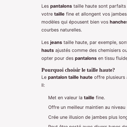
Les
pantalons
taille haute sont parfai
votre
taille
fine et allongent vos jambes,
modèles qui épousent bien vos
hanche
courbes naturelles.
Les
jeans
taille haute, par exemple, son
hauts
ajustés comme des chemisiers ou 
opter pour des
pantalons
en tissu fluid
Pourquoi choisir le taille haute?
Le
pantalon taille haute
offre plusieurs
Il:
Met en valeur la
taille
fine.
Offre un meilleur maintien au nivea
Crée une illusion de jambes plus lon
Peut être porté avec divers types d