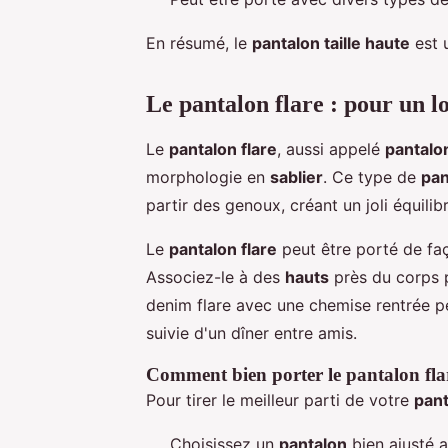
En résumé, le
pantalon taille haute
est 
Le pantalon flare : pour un l
Le
pantalon flare
, aussi appelé
pantalo
morphologie en
sablier
. Ce type de
pan
partir des genoux, créant un joli équilib
Le
pantalon flare
peut être porté de faç
Associez-le à des
hauts
près du corps 
denim flare avec une chemise rentrée pe
suivie d'un dîner entre amis.
Comment bien porter le pantalon fla
Pour tirer le meilleur parti de votre
pant
Choisissez un
pantalon
bien ajusté 