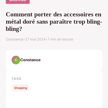
SHOPPING
Comment porter des accessoires en
métal doré sans paraître trop bling-
bling?
Constance
•
27 mai 2024
•
7 min de lecture
Constance
C
TAGS
Shopping