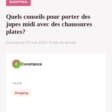
SHOPPING
Quels conseils pour porter des
jupes midi avec des chaussures
plates?
Constance
•
27 mai 2024
•
5 min de lecture
Constance
C
TAGS
Shopping