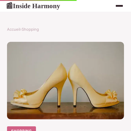
Inside Harmony
📰
Accueil
›
Shopping
SHOPPING