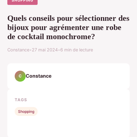
SHOPPING
Quels conseils pour sélectionner des
bijoux pour agrémenter une robe
de cocktail monochrome?
Constance
•
27 mai 2024
•
6 min de lecture
Constance
C
TAGS
Shopping