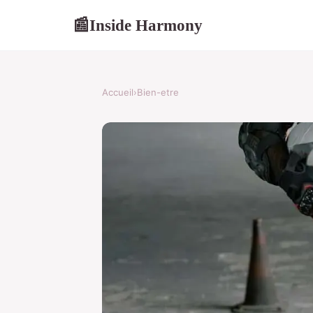
Inside Harmony
📰
Accueil
›
Bien-etre