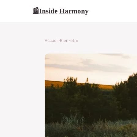
Inside Harmony
📰
Accueil
›
Bien-etre