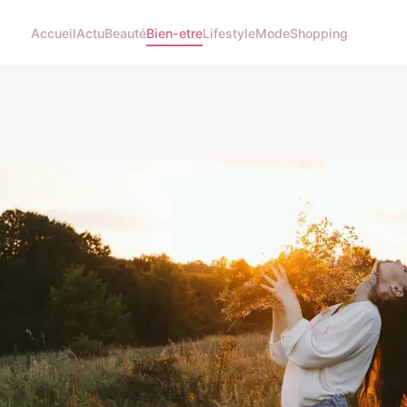
Accueil
Actu
Beauté
Bien-etre
Lifestyle
Mode
Shopping