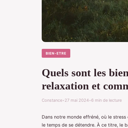
BIEN-ETRE
Quels sont les bien
relaxation et com
Constance
•
27 mai 2024
•
6 min de lecture
Dans notre monde effréné, où le stress e
le temps de se détendre. À ce titre, le