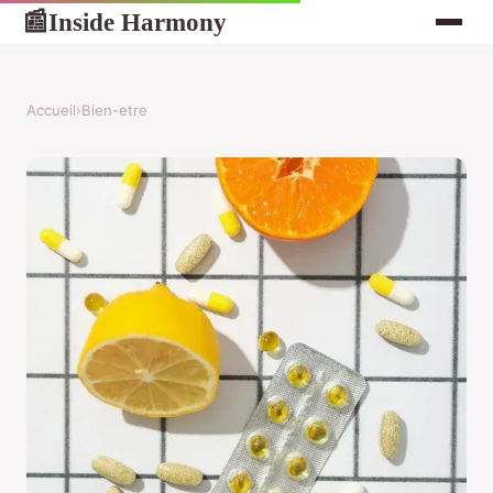
Inside Harmony
📰
Accueil
›
Bien-etre