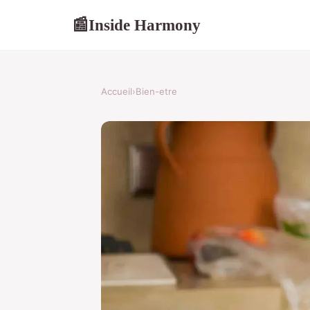
Inside Harmony
📰
Accueil
›
Bien-etre