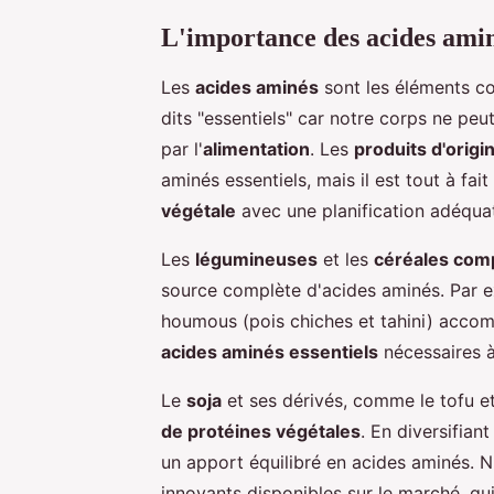
L'importance des acides amin
Les
acides aminés
sont les éléments co
dits "essentiels" car notre corps ne peu
par l'
alimentation
. Les
produits d'origi
aminés essentiels, mais il est tout à fai
végétale
avec une planification adéqua
Les
légumineuses
et les
céréales com
source complète d'acides aminés. Par exe
houmous (pois chiches et tahini) accom
acides aminés essentiels
nécessaires à
Le
soja
et ses dérivés, comme le tofu e
de protéines végétales
. En diversifian
un apport équilibré en acides aminés. N
innovants disponibles sur le marché, qu