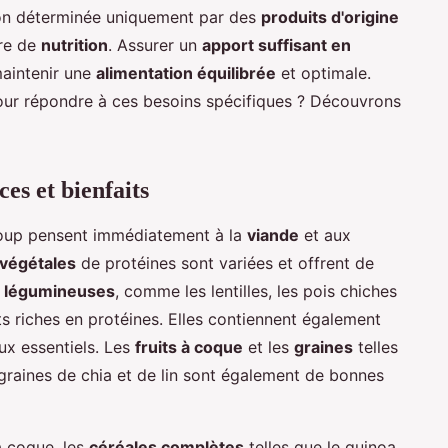
tion déterminée uniquement par des
produits d'origine
ère de
nutrition
. Assurer un
apport suffisant en
maintenir une
alimentation équilibrée
et optimale.
ur répondre à ces besoins spécifiques ? Découvrons
ces et bienfaits
oup pensent immédiatement à la
viande
et aux
végétales
de protéines sont variées et offrent de
s
légumineuses
, comme les lentilles, les pois chiches
nts riches en protéines. Elles contiennent également
ux essentiels. Les
fruits à coque
et les
graines
telles
 graines de chia et de lin sont également de bonnes
à coque, les
céréales complètes
telles que le quinoa,