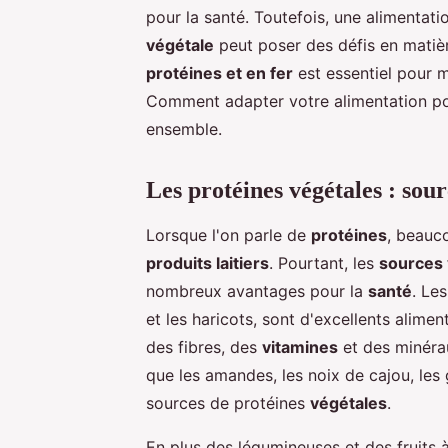
pour la santé. Toutefois, une alimenta
végétale
peut poser des défis en mati
protéines et en fer
est essentiel pour 
Comment adapter votre alimentation po
ensemble.
Les protéines végétales : sour
Lorsque l'on parle de
protéines
, beauc
produits laitiers
. Pourtant, les
sources 
nombreux avantages pour la
santé
. Le
et les haricots, sont d'excellents alime
des fibres, des
vitamines
et des minéra
que les amandes, les noix de cajou, les
sources de protéines
végétales
.
En plus des légumineuses et des fruits 