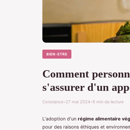
BIEN-ETRE
Comment personnal
s'assurer d'un appo
Constance
•
27 mai 2024
•
6 min de lecture
L'adoption d'un
régime alimentaire vég
pour des raisons éthiques et environne