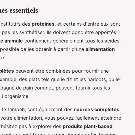
és essentiels
nstitutifs des
protéines
, et certains d'entre eux sont
t pas les synthétiser. Ils doivent donc être apportés
ne animale
contiennent généralement tous les acides
t possible de les obtenir à partir d'une
alimentation
te.
plètes
peuvent être combinées pour fournir une
mple, des plats tels que le riz et les haricots, ou le
pagné de pain complet, peuvent fournir tous les
 l'organisme.
t le tempeh, sont également des
sources complètes
t votre alimentation, vous pouvez facilement atteindre
'hésitez pas à explorer des
produits plant-based
i sont souvent formulés pour compléter les besoins