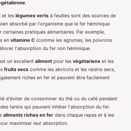
égétalienne
.
x
et les
légumes verts
à feuilles sont des sources de
bien absorbé par l'organisme que le fer héminique
r certaines pratiques alimentaires. Par exemple,
es en
vitamine C
(comme les agrumes, les poivrons
éliorer l'absorption du fer non héminique.
 est un excellent
aliment
pour les
végétariens
et les
es
fruits secs
comme les abricots et les raisins secs,
 également riches en fer et peuvent être facilement
eillé d'éviter de consommer du thé ou du café pendant
des tanins qui peuvent inhiber l'absorption du fer.
es
aliments riches en fer
dans chaque repas et à les
our maximiser leur absorption.