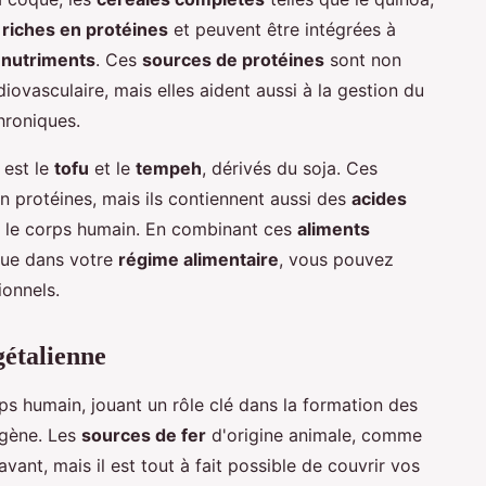
 riches en protéines
et peuvent être intégrées à
n
nutriments
. Ces
sources de protéines
sont non
ovasculaire, mais elles aident aussi à la gestion du
hroniques.
 est le
tofu
et le
tempeh
, dérivés du soja. Ces
n protéines, mais ils contiennent aussi des
acides
r le corps humain. En combinant ces
aliments
que dans votre
régime alimentaire
, vous pouvez
ionnels.
gétalienne
rps humain, jouant un rôle clé dans la formation des
ygène. Les
sources de fer
d'origine animale, comme
vant, mais il est tout à fait possible de couvrir vos