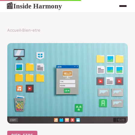
Inside Harmony
📰
Accueil
›
Bien-etre