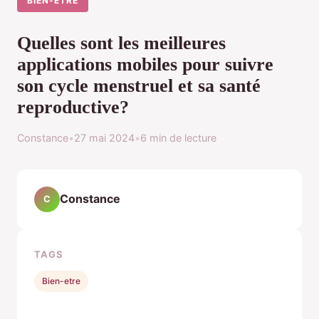
BIEN-ETRE
Quelles sont les meilleures
applications mobiles pour suivre
son cycle menstruel et sa santé
reproductive?
Constance
•
27 mai 2024
•
6 min de lecture
Constance
C
TAGS
Bien-etre