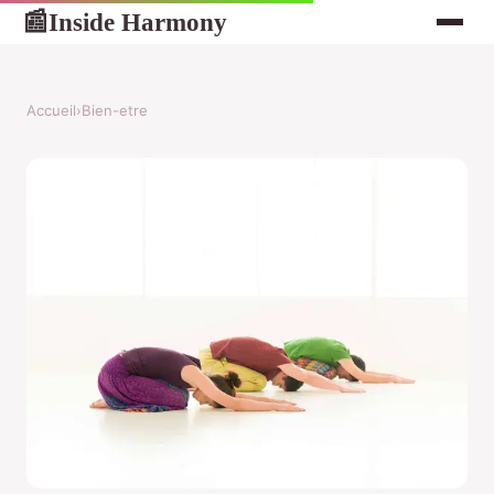
Inside Harmony
📰
Accueil
›
Bien-etre