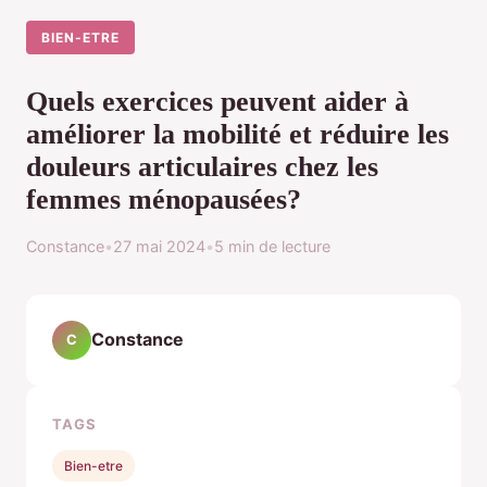
BIEN-ETRE
Quels exercices peuvent aider à
améliorer la mobilité et réduire les
douleurs articulaires chez les
femmes ménopausées?
Constance
•
27 mai 2024
•
5 min de lecture
Constance
C
TAGS
Bien-etre