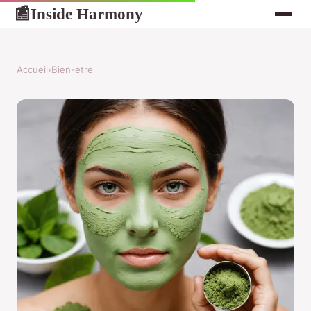
Inside Harmony
📰
Accueil
›
Bien-etre