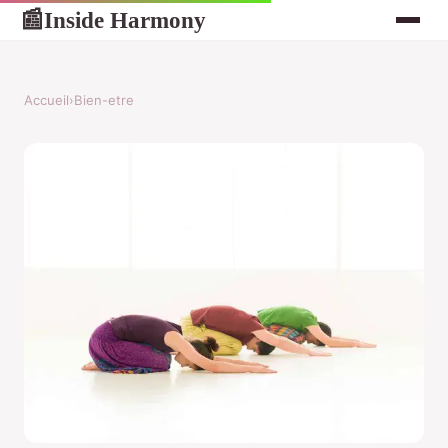
Inside Harmony
📰
Accueil
›
Bien-etre