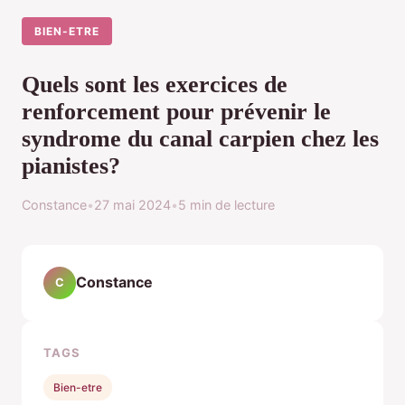
BIEN-ETRE
Quels sont les exercices de
renforcement pour prévenir le
syndrome du canal carpien chez les
pianistes?
Constance
•
27 mai 2024
•
5 min de lecture
Constance
C
TAGS
Bien-etre