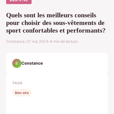
BIEN-ETRE
Quels sont les meilleurs conseils
pour choisir des sous-vêtements de
sport confortables et performants?
Constance
•
27 mai 2024
•
6 min de lecture
Constance
C
TAGS
Bien-etre