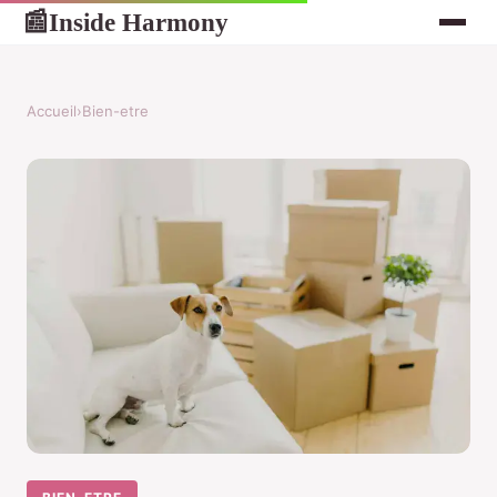
Inside Harmony
📰
Accueil
›
Bien-etre