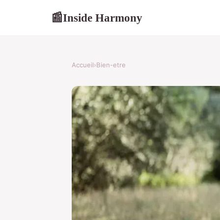
Inside Harmony
📰
Accueil
›
Bien-etre