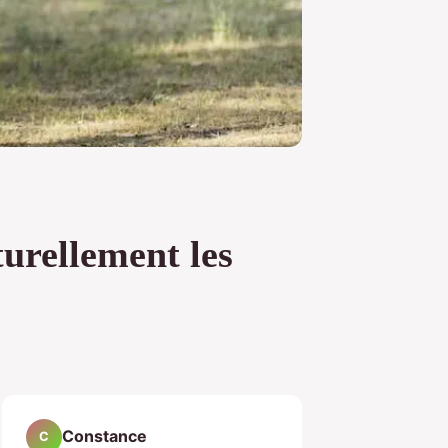
turellement les
Constance
C