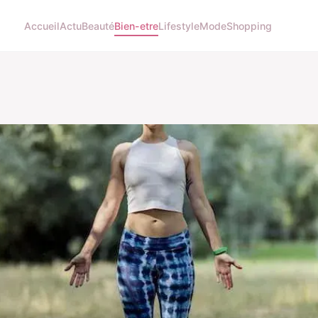
Accueil
Actu
Beauté
Bien-etre
Lifestyle
Mode
Shopping