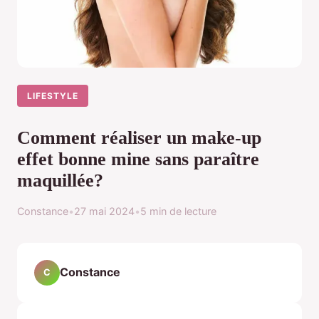
LIFESTYLE
Comment réaliser un make-up
effet bonne mine sans paraître
maquillée?
Constance
•
27 mai 2024
•
5 min de lecture
Constance
C