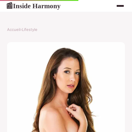
Inside Harmony
📰
Accueil
›
Lifestyle