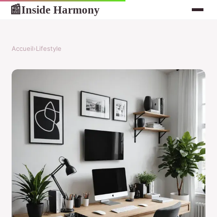
Inside Harmony
📰
Accueil
›
Lifestyle