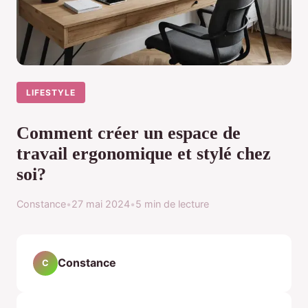
LIFESTYLE
Comment créer un espace de
travail ergonomique et stylé chez
soi?
Constance
•
27 mai 2024
•
5 min de lecture
Constance
C