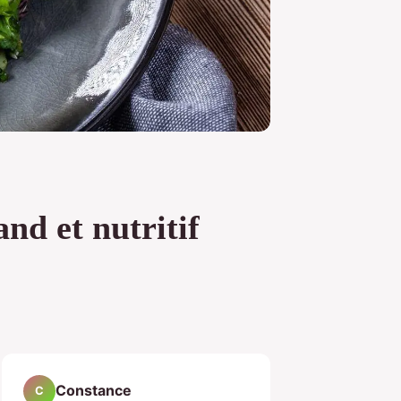
d et nutritif
Constance
C