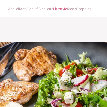
Accueil
Actu
Beauté
Bien-etre
Lifestyle
Mode
Shopping