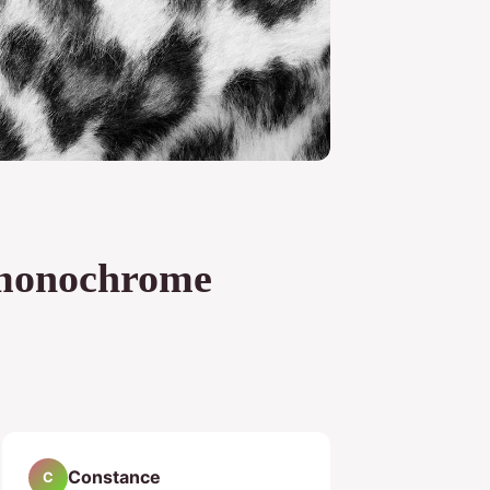
k monochrome
Constance
C