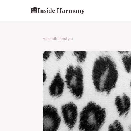
Inside Harmony
📰
Accueil
›
Lifestyle