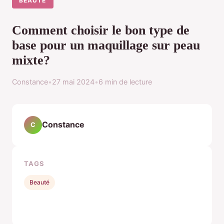
BEAUTÉ
Comment choisir le bon type de
base pour un maquillage sur peau
mixte?
Constance
•
27 mai 2024
•
6 min de lecture
Constance
C
TAGS
Beauté