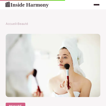
Inside Harmony
📰
Accueil
›
Beauté