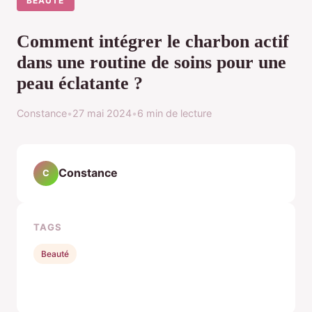
BEAUTÉ
Comment intégrer le charbon actif
dans une routine de soins pour une
peau éclatante ?
Constance
•
27 mai 2024
•
6 min de lecture
Constance
C
TAGS
Beauté