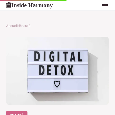
Inside Harmony
📰
Accueil
›
Beauté