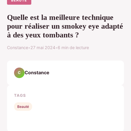
BEAUTÉ
Quelle est la meilleure technique
pour réaliser un smokey eye adapté
à des yeux tombants ?
Constance
•
27 mai 2024
•
6 min de lecture
Constance
C
TAGS
Beauté