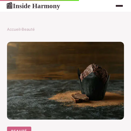
Inside Harmony
📰
Accueil
›
Beauté