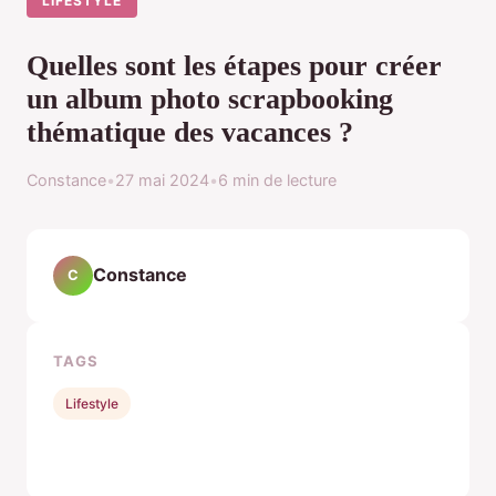
LIFESTYLE
Quelles sont les étapes pour créer
un album photo scrapbooking
thématique des vacances ?
Constance
•
27 mai 2024
•
6 min de lecture
Constance
C
TAGS
Lifestyle