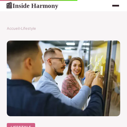
Inside Harmony
📰
Accueil
›
Lifestyle