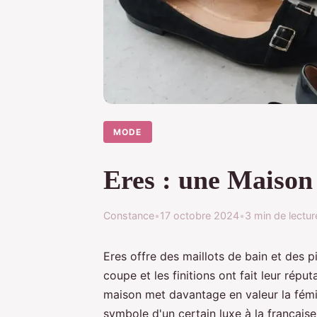
MODE
Eres : une Maison 
Constance
•
17 octobre 2024
•
3 min de lectur
Eres offre des maillots de bain et des p
coupe et les finitions ont fait leur ré
maison met davantage en valeur la fémi
symbole d'un certain luxe à la français