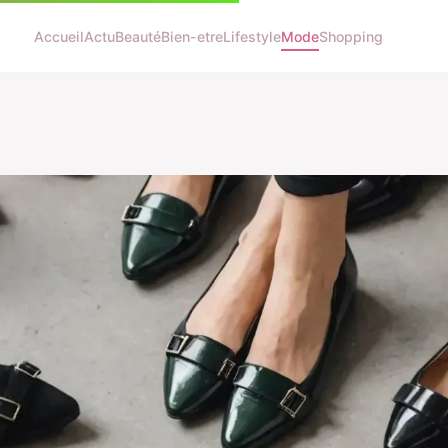
Accueil
Actu
Beauté
Bien-etre
Lifestyle
Mode
Shopping