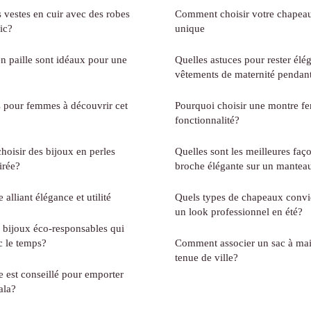
 vestes en cuir avec des robes
Comment choisir votre chapeau
ic?
unique
en paille sont idéaux pour une
Quelles astuces pour rester élé
vêtements de maternité pendant
 pour femmes à découvrir cet
Pourquoi choisir une montre fem
fonctionnalité?
hoisir des bijoux en perles
Quelles sont les meilleures faç
irée?
broche élégante sur un manteau
lliant élégance et utilité
Quels types de chapeaux convi
un look professionnel en été?
 bijoux éco-responsables qui
c le temps?
Comment associer un sac à mai
tenue de ville?
e est conseillé pour emporter
gala?