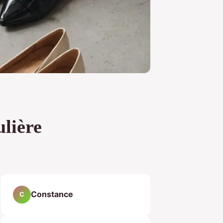
ulière
Constance
C