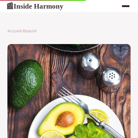
Inside Harmony
📰
Accueil
›
Beauté