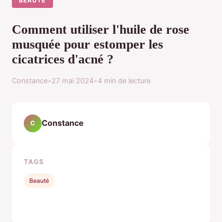
BEAUTÉ
Comment utiliser l'huile de rose
musquée pour estomper les
cicatrices d'acné ?
Constance
•
27 mai 2024
•
4 min de lecture
Constance
C
TAGS
Beauté