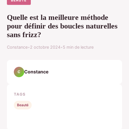
BEAUTÉ
Quelle est la meilleure méthode
pour définir des boucles naturelles
sans frizz?
Constance
•
2 octobre 2024
•
5 min de lecture
Constance
C
TAGS
Beauté