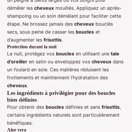
un peigne à dents larges ou vos doigts pour
démêler les
cheveux
mouillés. Appliquez un après-
shampoing ou un soin démêlant pour faciliter cette
étape. Ne brossez jamais des
cheveux
bouclés
secs, sous peine de casser les
boucles
et
d’augmenter les
frisottis
.
Protection durant la nuit
La nuit, protégez vos
boucles
en utilisant une
taie
d’oreiller
en satin ou enveloppez vos
cheveux
dans
un foulard en soie. Ces matières réduisent les
frottements et maintiennent l’hydratation des
cheveux
.
Les ingrédients à privilégier pour des boucles
bien définies
Pour obtenir des
boucles
définies et sans
frisottis
,
certains ingrédients naturels sont particulièrement
bénéfiques.
Aloe vera