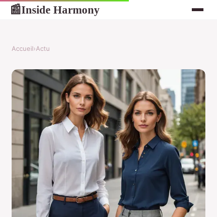
Inside Harmony
📰
Accueil
›
Actu