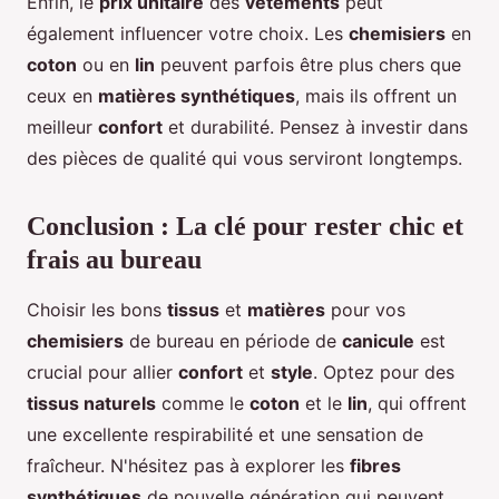
Enfin, le
prix unitaire
des
vêtements
peut
également influencer votre choix. Les
chemisiers
en
coton
ou en
lin
peuvent parfois être plus chers que
ceux en
matières synthétiques
, mais ils offrent un
meilleur
confort
et durabilité. Pensez à investir dans
des pièces de qualité qui vous serviront longtemps.
Conclusion : La clé pour rester chic et
frais au bureau
Choisir les bons
tissus
et
matières
pour vos
chemisiers
de bureau en période de
canicule
est
crucial pour allier
confort
et
style
. Optez pour des
tissus naturels
comme le
coton
et le
lin
, qui offrent
une excellente respirabilité et une sensation de
fraîcheur. N'hésitez pas à explorer les
fibres
synthétiques
de nouvelle génération qui peuvent