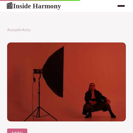
Inside Harmony
📰
Accueil
›
Actu