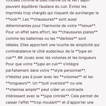
foncées comme le bleu marine ou le vert sapin
peuvent équilibrer l’audace du cuir. Évitez les
imprimés trop chargés qui risquent de surcharger le
**look**. Les **chaussures** sont aussi
déterminantes pour l'harmonie de votre **tenue**.
Pour un effet sans effort, les **chaussures plates**
comme les ballerines ou les **derbies** sont
idéales. Elles apportent une touche de simplicité qui
contrebalance le côté audacieux de la **jupe en
cuir**. ## Jouez avec les volumes et les longueurs
Pour que votre **jupe en cuir** s'intègre
parfaitement dans votre **style personnel**,
n'hésitez pas à jouer avec les **volumes** et les
**longueurs**. Un **pull oversize** ou une
**chemise ample** peut créer un contraste
intéressant avec la **jupe cintrée**. Cela permet de
casser l'effet **trop moulant** et d'apporter une