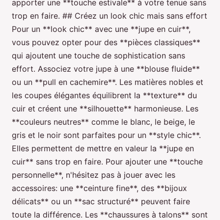
apporter une **touche estivale** à votre tenue sans
trop en faire. ## Créez un look chic mais sans effort
Pour un **look chic** avec une **jupe en cuir**,
vous pouvez opter pour des **pièces classiques**
qui ajoutent une touche de sophistication sans
effort. Associez votre jupe à une **blouse fluide**
ou un **pull en cachemire**. Les matières nobles et
les coupes élégantes équilibrent la **texture** du
cuir et créent une **silhouette** harmonieuse. Les
**couleurs neutres** comme le blanc, le beige, le
gris et le noir sont parfaites pour un **style chic**.
Elles permettent de mettre en valeur la **jupe en
cuir** sans trop en faire. Pour ajouter une **touche
personnelle**, n'hésitez pas à jouer avec les
accessoires: une **ceinture fine**, des **bijoux
délicats** ou un **sac structuré** peuvent faire
toute la différence. Les **chaussures à talons** sont