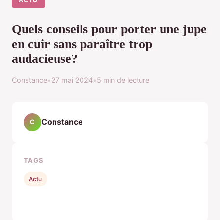
ACTU
Quels conseils pour porter une jupe
en cuir sans paraître trop
audacieuse?
Constance
•
27 mai 2024
•
5 min de lecture
Constance
C
TAGS
Actu