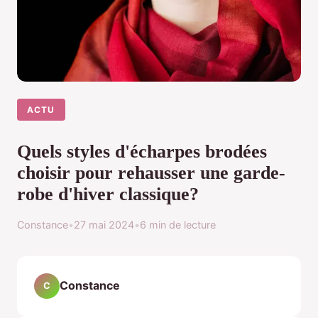
ACTU
Quels styles d'écharpes brodées
choisir pour rehausser une garde-
robe d'hiver classique?
Constance
•
27 mai 2024
•
6 min de lecture
Constance
C