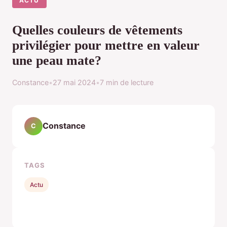
ACTU
Quelles couleurs de vêtements
privilégier pour mettre en valeur
une peau mate?
Constance
•
27 mai 2024
•
7 min de lecture
Constance
C
TAGS
Actu