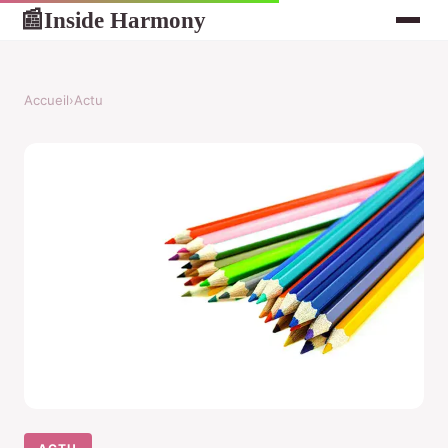
Inside Harmony
📰
Accueil
›
Actu