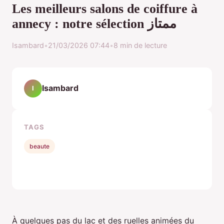
Les meilleurs salons de coiffure à
annecy : notre sélection ممتاز
Isambard
•
21/03/2026 07:44
•
8 min de lecture
Isambard
I
TAGS
beaute
À quelques pas du lac et des ruelles animées du