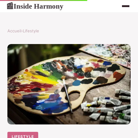
Inside Harmony
📰
Accueil
›
Lifestyle
LIFESTYLE