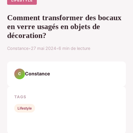
LIFESTYLE
Comment transformer des bocaux
en verre usagés en objets de
décoration?
Constance
•
27 mai 2024
•
6 min de lecture
Constance
C
TAGS
Lifestyle