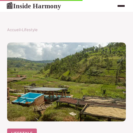
Inside Harmony
📰
Accueil
›
Lifestyle