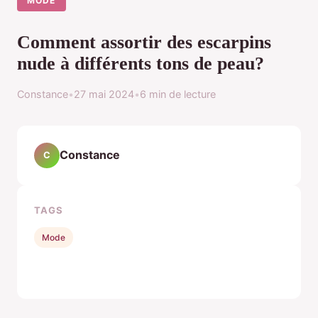
MODE
Comment assortir des escarpins
nude à différents tons de peau?
Constance
•
27 mai 2024
•
6 min de lecture
Constance
C
TAGS
Mode