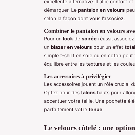
excellente alternative. Il allie confort e
démarquer. Le
pantalon en velours
peut
selon la façon dont vous l’associez.
Combiner le pantalon en velours avec
Pour un
look
de
soirée
réussi, associez
un
blazer en velours
pour un effet
tota
simple t-shirt en soie ou en coton peut t
équilibre entre les textures et les couleu
Les accessoires à privilégier
Les accessoires jouent un rôle crucial 
Optez pour des
talons
hauts pour allong
accentuer votre taille. Une pochette él
parfaitement votre
tenue
.
Le velours côtelé : une opti