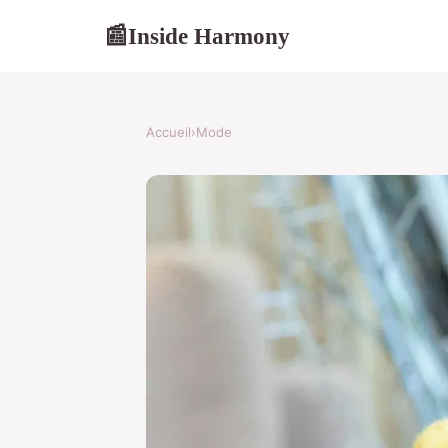
Inside Harmony
📰
Accueil
›
Mode