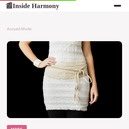
Inside Harmony
📰
Accueil
›
Mode