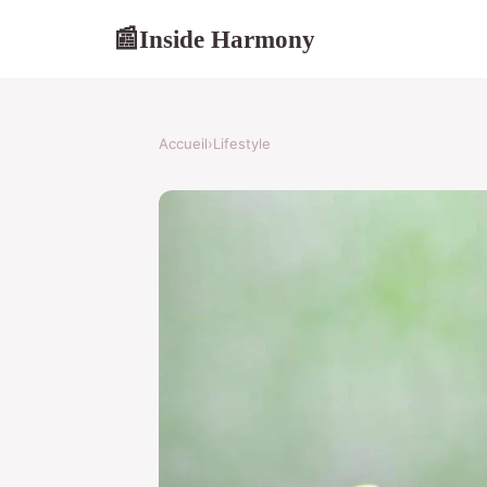
Inside Harmony
📰
Accueil
›
Lifestyle