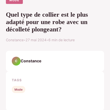
MODE
Quel type de collier est le plus
adapté pour une robe avec un
décolleté plongeant?
Constance
•
27 mai 2024
•
6 min de lecture
Constance
C
TAGS
Mode