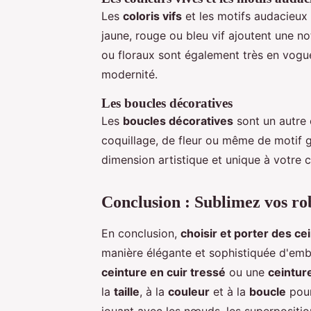
Les
coloris vifs
et les motifs audacieux 
jaune, rouge ou bleu vif ajoutent une n
ou floraux sont également très en vogue.
modernité.
Les boucles décoratives
Les
boucles décoratives
sont un autre 
coquillage, de fleur ou même de motif g
dimension artistique et unique à votre c
Conclusion : Sublimez vos rob
En conclusion,
choisir et porter des ce
manière élégante et sophistiquée d'embe
ceinture en cuir tressé
ou une
ceintur
la
taille
, à la
couleur
et à la
boucle
pour
jouant avec les nœuds, les superpositio