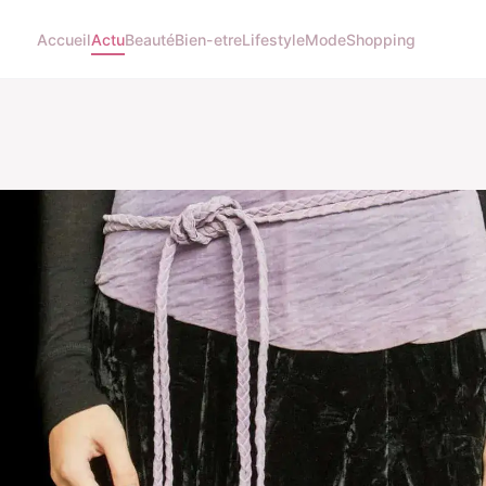
Accueil
Actu
Beauté
Bien-etre
Lifestyle
Mode
Shopping