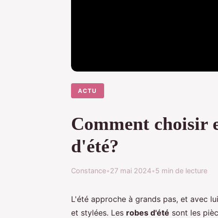
ACTU
Comment choisir et
d'été?
Constance
•
27 mai 2024
•
5 min de lecture
L'été approche à grands pas, et avec lui
et stylées. Les
robes d'été
sont les pièc