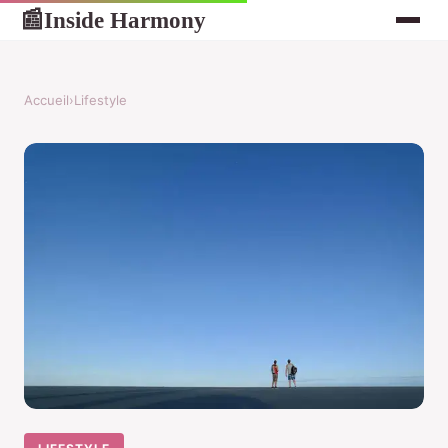
Inside Harmony
📰
Accueil
›
Lifestyle