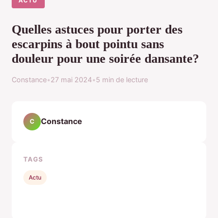
ACTU
Quelles astuces pour porter des
escarpins à bout pointu sans
douleur pour une soirée dansante?
Constance
•
27 mai 2024
•
5 min de lecture
Constance
C
TAGS
Actu