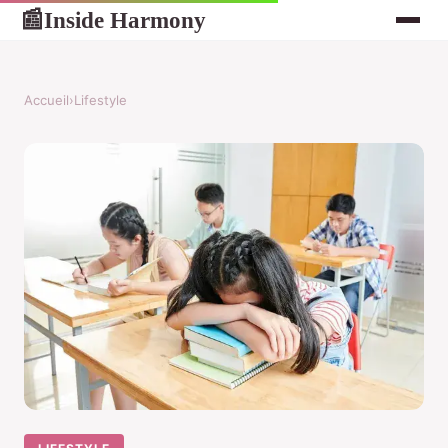
Inside Harmony
📰
Accueil
›
Lifestyle