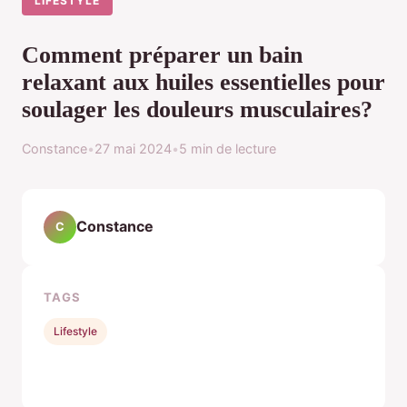
LIFESTYLE
Comment préparer un bain
relaxant aux huiles essentielles pour
soulager les douleurs musculaires?
Constance
•
27 mai 2024
•
5 min de lecture
Constance
C
TAGS
Lifestyle